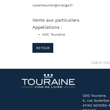
cavemeunier@orange.fr
Vente aux particuliers
Appellations :
AOC Touraine
RETOUR
L’ABUS D’
ODG Touraine,
4, rue Gutenber
41140 NOYERS-