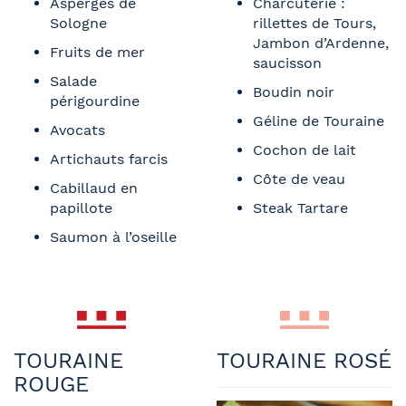
Asperges de
Charcuterie :
Sologne
rillettes de Tours,
Jambon d’Ardenne,
Fruits de mer
saucisson
Salade
Boudin noir
périgourdine
Géline de Touraine
Avocats
Cochon de lait
Artichauts farcis
Côte de veau
Cabillaud en
papillote
Steak Tartare
Saumon à l’oseille
TOURAINE
TOURAINE ROSÉ
ROUGE