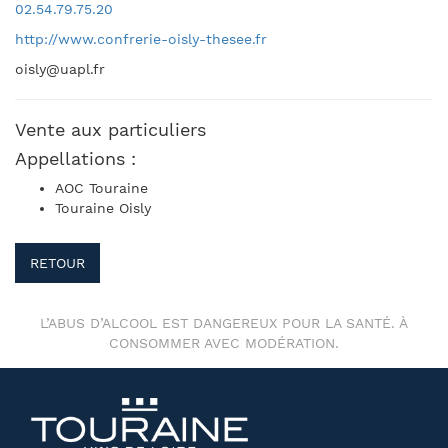
02.54.79.75.20
http://www.confrerie-oisly-thesee.fr
oisly@uapl.fr
Vente aux particuliers
Appellations :
AOC Touraine
Touraine Oisly
RETOUR
L’ABUS D’ALCOOL EST DANGEREUX POUR LA SANTÉ. À
CONSOMMER AVEC MODÉRATION.