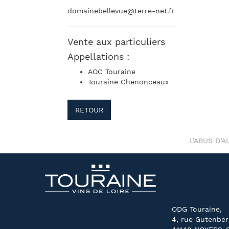
domainebellevue@terre-net.fr
Vente aux particuliers
Appellations :
AOC Touraine
Touraine Chenonceaux
RETOUR
L’ABUS D’
ODG Touraine,
4, rue Gutenber