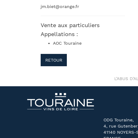
jm.biet@orange.fr
Vente aux particuliers
Appellations :
AOC Touraine
RETOUR
L’ABUS D’
ODG Touraine,
4, rue Gutenber
41140 NOYERS-