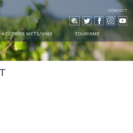
CONTACT
Recherche
pour :
ACCORDS METS/VINS
TOURISME
T