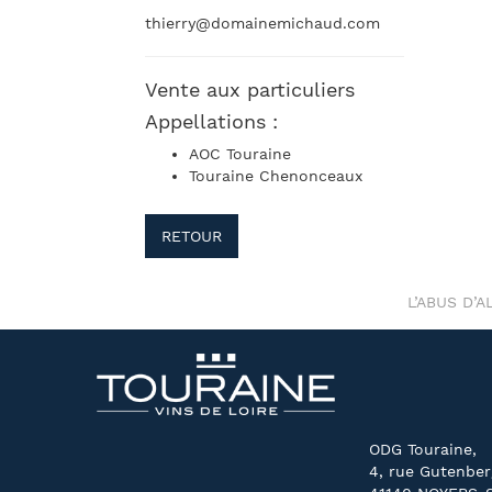
thierry@domainemichaud.com
Vente aux particuliers
Appellations :
AOC Touraine
Touraine Chenonceaux
RETOUR
L’ABUS D’
ODG Touraine,
4, rue Gutenber