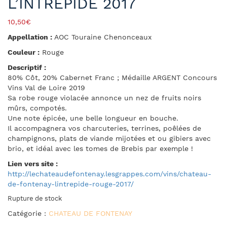
L’INTRÉPIDE 2017
10,50
€
Appellation :
AOC Touraine Chenonceaux
Couleur :
Rouge
Descriptif :
80% Côt, 20% Cabernet Franc ; Médaille ARGENT Concours
Vins Val de Loire 2019
Sa robe rouge violacée annonce un nez de fruits noirs
mûrs, compotés.
Une note épicée, une belle longueur en bouche.
Il accompagnera vos charcuteries, terrines, poêlées de
champignons, plats de viande mijotées et ou gibiers avec
brio, et idéal avec les tomes de Brebis par exemple !
Lien vers site :
http://lechateaudefontenay.lesgrappes.com/vins/chateau-
de-fontenay-lintrepide-rouge-2017/
Rupture de stock
Catégorie :
CHATEAU DE FONTENAY