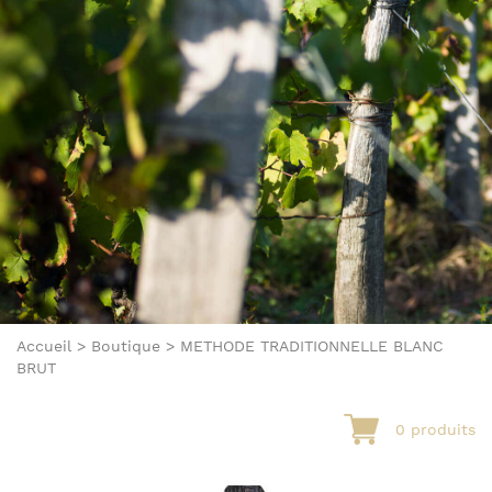
Accueil
>
Boutique
>
METHODE TRADITIONNELLE BLANC
BRUT
0 produits