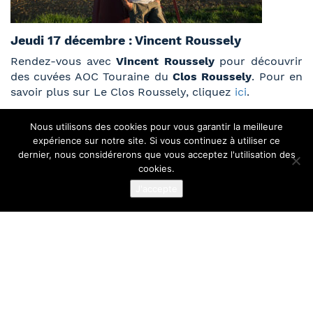
Jeudi 17 décembre : Vincent Roussely
Rendez-vous avec
Vincent Roussely
pour découvrir
des cuvées AOC Touraine du
Clos Roussely
. Pour en
savoir plus sur Le Clos Roussely, cliquez
ici
.
L’ABUS D’ALCOOL EST DANGEREUX POUR LA SANTÉ. À
Nous utilisons des cookies pour vous garantir la meilleure
CONSOMMER AVEC MODÉRATION.
expérience sur notre site. Si vous continuez à utiliser ce
dernier, nous considérerons que vous acceptez l'utilisation des
cookies.
J'accepte
ODG Touraine,
4, rue Gutenberg
41140 NOYERS-SUR-CHER
FRANCE