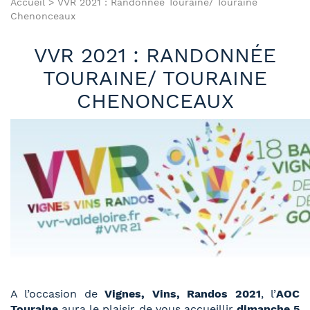
Accueil
>
VVR 2021 : Randonnée Touraine/ Touraine
Chenonceaux
VVR 2021 : RANDONNÉE
TOURAINE/ TOURAINE
CHENONCEAUX
A l’occasion de
Vignes, Vins, Randos 2021
, l’
AOC
Touraine
aura le plaisir de vous accueillir
dimanche 5