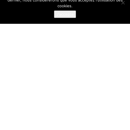
dernier, nous considérerons que vous acceptez l'utilisation des
samedi 13 novembre 2021 de 10h à
cookies.
20h…
J'accepte
En savoir plus
L’ABUS D’ALCOOL EST DANGEREUX POUR LA SANTÉ. À
CONSOMMER AVEC MODÉRATION.
ODG Touraine,
4, rue Gutenberg
41140 NOYERS-SUR-CHER
FRANCE