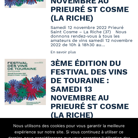
NOVEMBRE AU
PRIEURÉ ST COSME
(LA RICHE)
Samedi 12 novembre 2022 Prieuré
Saint Cosme – La Riche (37) Nous
donnons rendez-vous à tous les
amateurs de vins samedi 12 novembre
2022 de 10h à 18h30 au…
En savoir plus
3ÈME ÉDITION DU
FESTIVAL DES VINS
DE TOURAINE :
SAMEDI 13
NOVEMBRE AU
PRIEURÉ ST COSME
(LA RICHE)
Samedi 13 novembre 2021 Prieuré
Nous utilisons des cookies pour vous garantir la meilleure
Saint Cosme – La Riche (37) Noyers-
expérience sur notre site. Si vous continuez à utiliser ce
sur-Cher, 15 octobre 2021 – Les
amateurs de vins ont rendez-vous